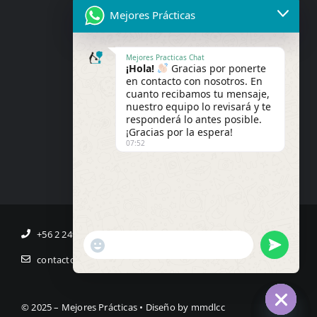
Mejores Prácticas
Mejores Practicas Chat
¡Hola!
Gracias por ponerte
en contacto con nosotros. En
cuanto recibamos tu mensaje,
nuestro equipo lo revisará y te
responderá lo antes posible.
¡Gracias por la espera!
07:52
+56 2 2495 8672
+56 9 6208 3659
"+chaty_settings.lang.emoji_picker+"
undefined
WhatsApp
contacto@mejores-practicas.com
Message
© 2025 – Mejores Prácticas • Diseño by
mmdlcc