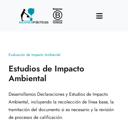
Skip
to
Toggle
content
Navigatio
Home
Nosotros
Evaluación de Impacto Ambiental
Estudios de Impacto
Hacemos
Ambiental
Clientes
Desarrollamos Declaraciones y Estudios de Impacto
Trabaja en MP
Ambiental, incluyendo la recolección de línea base, la
tramitación del documento si es necesario y la revisión
Contacto
de procesos de calificación.