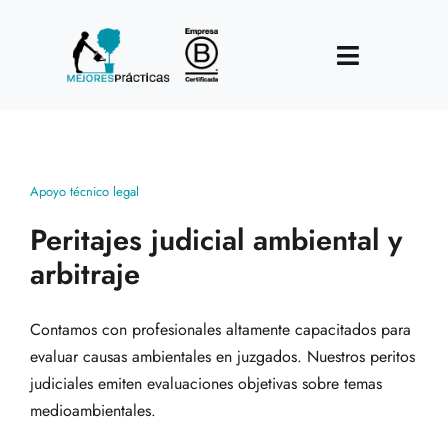
Skip
to
Toggle
content
Navigatio
Home
Nosotros
Apoyo técnico legal
Peritajes judicial ambiental y
Hacemos
arbitraje
Clientes
Contamos con profesionales altamente capacitados para
Trabaja en MP
evaluar causas ambientales en juzgados. Nuestros peritos
judiciales emiten evaluaciones objetivas sobre temas
Contacto
medioambientales.